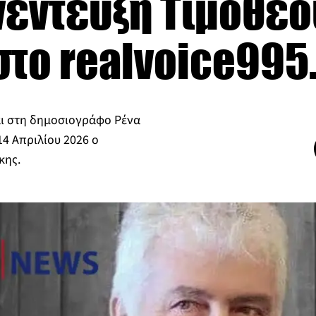
νέντευξη Τιμόθεο
το realvoice995
και στη δημοσιογράφο Ρένα
4 Απριλίου 2026 ο
κης.