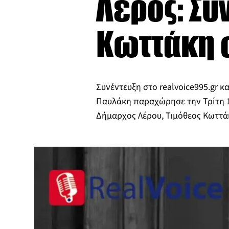
Λέρος: Συ
Κωττάκη σ
Συνέντευξη στο realvoice995.gr 
Παυλάκη παραχώρησε την Τρίτη 1
Δήμαρχος Λέρου, Τιμόθεος Κωττά