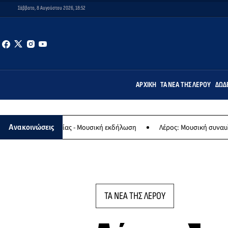
Σάββατο, 8 Αυγούστου 2026, 18:52
ΑΡΧΙΚΉ
ΤΑ ΝΈΑ ΤΗΣ ΛΈΡΟΥ
ΔΩΔ
 Παναγίας - Μουσική εκδήλωση
Λέρος: Μουσική συναυλία των Εργα
Ανακοινώσεις
ΤΑ ΝΕΑ ΤΗΣ ΛΕΡΟΥ