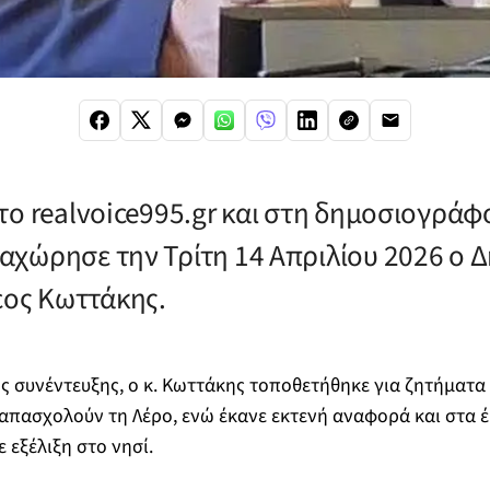
το realvoice995.gr και στη δημοσιογράφ
χώρησε την Τρίτη 14 Απριλίου 2026 ο 
εος Κωττάκης.
ης συνέντευξης, ο κ. Κωττάκης τοποθετήθηκε για ζητήματα
απασχολούν τη Λέρο, ενώ έκανε εκτενή αναφορά και στα 
 εξέλιξη στο νησί.