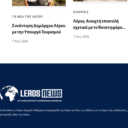
ΑΠΟΨΕΙΣ
ΤΑ ΝΕΑ ΤΗΣ ΛΕΡΟΥ
Λέρος: Ανοιχτή επιστολή
Συνάντηση Δημάρχου Λέρου
σχετικά με το θανατηφόρο
με την Υπουργό Τουρισμού
τροχαίο: «Αυτό το θλιβερό
7 Αυγ 2026
νήμα μπορούμε και πρέπει
7 Αυγ 2026
να το κόψουμε»
Leros News, η Λέρος σήμερα: Καθημερινή εφημερίδα της Λέρου με όλες τις ειδήσεις για τη Λέρο, νέα, εκδηλώσεις,
ρεπορτάζ, video της Λέρου