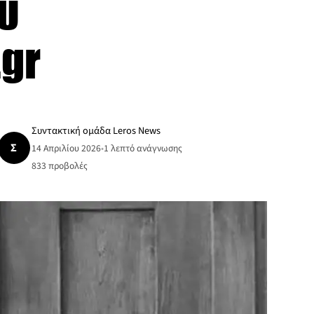
υ
.gr
Συντακτική ομάδα Leros News
Σ
14 Απριλίου 2026
•
1 λεπτό ανάγνωσης
833
προβολές