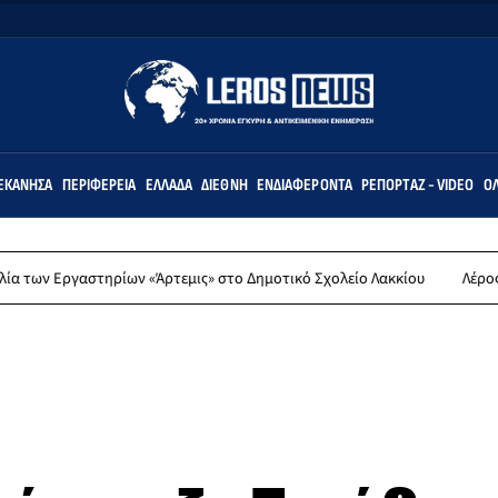
ΕΚΆΝΗΣΑ
ΠΕΡΙΦΈΡΕΙΑ
ΕΛΛΆΔΑ
ΔΙΕΘΝΉ
ΕΝΔΙΑΦΈΡΟΝΤΑ
ΡΕΠΟΡΤΆΖ - VIDEO
ΌΛ
στηρίων «Άρτεμις» στο Δημοτικό Σχολείο Λακκίου
Λέρος: Συλλυπητή