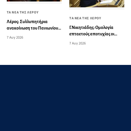
ΤΑ ΝΕΑ ΤΗΣ ΛΕΡΟΥ
ΤΑ ΝΕΑ ΤΗΣ ΛΕΡΟΥ
Λέρος: Συλλυπητήρια
Γ.Νικητιάδης: Ομολογία
ανακοίνωση του Πανιωνίου
επταετούς αποτυχίας οι
για την ξαφνική απώλεια του
7 Αυγ 2026
δηλώσεις Πρωθυπουργού για
Δημήτρη Καρατσώρη
7 Αυγ 2026
τη Βιομηχανία