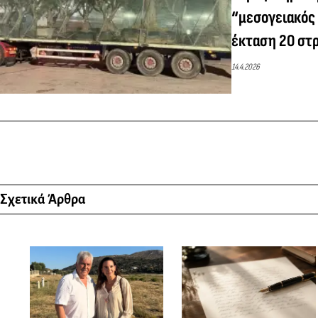
“μεσογειακός
έκταση 20 στ
14.4.2026
Σχετικά Άρθρα