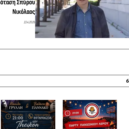
ρόταση Σπύρου
Νικόλαος
13.4.2026
6