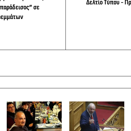
Δελτίο Τύπου - Π
 παράδεισος” σε
ρεμμάτων