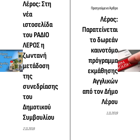
Λέρος: Στη
Προηγούμενο Άρθρο
νέα
Λέρος:
ιστοσελίδα
Παρατείνεται
του ΡΑΔΙΟ
το δωρεάν
ΛΕΡΟΣ η
καινοτόμο
ζωντανή
πρόγραμμα
μετάδοση
εκμάθησης
της
Αγγλικών
συνεδρίασης
από τον Δήμο
του
Λέρου
Δημοτικού
1.11.2019
Συμβουλίου
2.11.2019