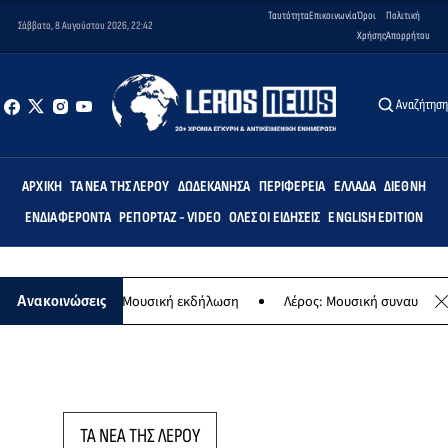
Ταυτότητα
Επικοινωνία
Όροι
Πολιτική
Σάββατο, 8 Αυγούστου 2026, 22:42
Χρήσης
Απορρήτου
Αναζήτησ
ΑΡΧΙΚΉ
ΤΑ ΝΈΑ ΤΗΣ ΛΈΡΟΥ
ΔΩΔΕΚΆΝΗΣΑ
ΠΕΡΙΦΈΡΕΙΑ
ΕΛΛΆΔΑ
ΔΙΕΘΝΉ
ΕΝΔΙΑΦΈΡΟΝΤΑ
ΡΕΠΟΡΤΆΖ - VIDEO
ΌΛΕΣ ΟΙ ΕΙΔΉΣΕΙΣ
ENGLISH EDITION
της Παναγίας - Μουσική εκδήλωση
Λέρος: Μουσική συναυλία των Ε
Ανακοινώσεις
ΤΑ ΝΕΑ ΤΗΣ ΛΕΡΟΥ