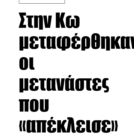
Στην Κω
μεταφέρθηκα
οι
μετανάστες
που
«απέκλεισε»