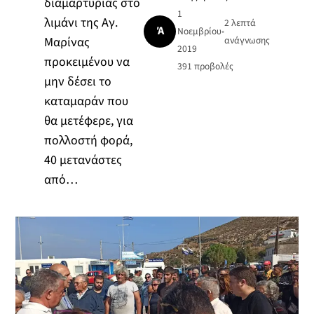
διαμαρτυρίας στο
1
λιμάνι της Αγ.
2 λεπτά
Ά
Νοεμβρίου
•
Μαρίνας
ανάγνωσης
2019
προκειμένου να
391
προβολές
μην δέσει το
καταμαράν που
θα μετέφερε, για
πολλοστή φορά,
40 μετανάστες
από…