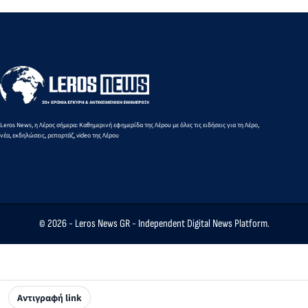
γλέντι στο
«Αυτό το
απώλεια του
Theikon
θλιβερό
Δημήτρη
Bistro
νήμα
Καρατσώρη
Restaurant!
μπορούμε
και πρέπει
να το
κόψουμε»
Leros News, η Λέρος σήμερα: Καθημερινή εφημερίδα της Λέρου με όλες τις ειδήσεις για τη Λέρο,
νέα, εκδηλώσεις, ρεπορτάζ, video της Λέρου
© 2026 -
Leros News GR
- Independent Digital News Platform.
Αντιγραφή link