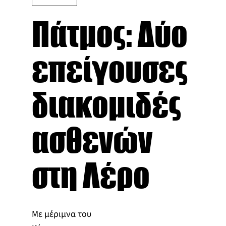
Πάτμος: Δύο
επείγουσες
διακομιδές
ασθενών
στη Λέρο
Με μέριμνα του