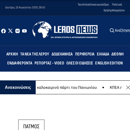
Ταυτότητα
Επικοινωνία
Όροι
Πολιτική
Δευτέρα, 10 Αυγούστου 2026, 08:45
Χρήσης
Απορρήτου
Αναζήτησ
ΑΡΧΙΚΉ
ΤΑ ΝΈΑ ΤΗΣ ΛΈΡΟΥ
ΔΩΔΕΚΆΝΗΣΑ
ΠΕΡΙΦΈΡΕΙΑ
ΕΛΛΆΔΑ
ΔΙΕΘΝΉ
ΕΝΔΙΑΦΈΡΟΝΤΑ
ΡΕΠΟΡΤΆΖ - VIDEO
ΌΛΕΣ ΟΙ ΕΙΔΉΣΕΙΣ
ENGLISH EDITION
 8 Αυγούστου το καλοκαιρινό πάρτι του Πανιωνίου
ΚΠΕΑ ΑΡΤΕΜΙΣ:
Ανακοινώσεις
ΠΑΤΜΟΣ