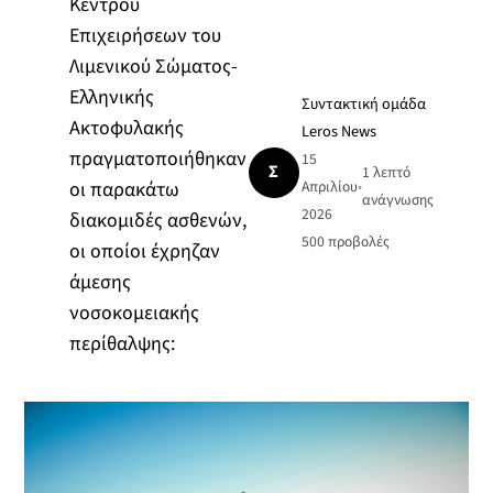
Κέντρου
Επιχειρήσεων του
Λιμενικού Σώματος-
Ελληνικής
Συντακτική ομάδα
Ακτοφυλακής
Leros News
πραγματοποιήθηκαν
15
Σ
1 λεπτό
οι παρακάτω
Απριλίου
•
ανάγνωσης
2026
διακομιδές ασθενών,
500
προβολές
οι οποίοι έχρηζαν
άμεσης
νοσοκομειακής
περίθαλψης: