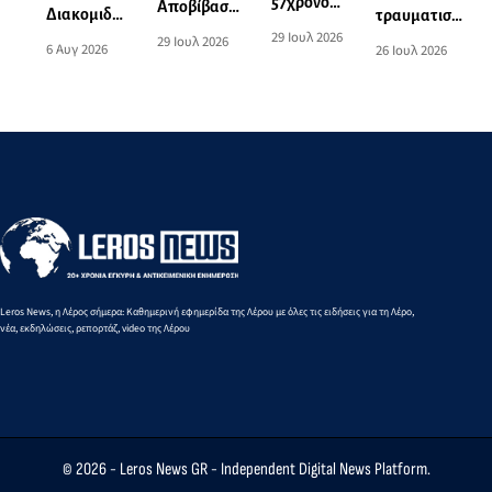
57χρονου
Αποβίβαση
Διακομιδή
τραυματισμό
από το
τραυματία
29 Ιουλ 2026
74χρονης
στην Πάτμο
29 Ιουλ 2026
6 Αυγ 2026
26 Ιουλ 2026
λιμάνι της
επιβάτη
στη Λέρο
Πάτμου
τουριστικού
με
στο λιμάνι
σκάφους
Περιπολικό
της Λέρου
σκάφος του
Λιμενικού
Leros News, η Λέρος σήμερα: Καθημερινή εφημερίδα της Λέρου με όλες τις ειδήσεις για τη Λέρο,
νέα, εκδηλώσεις, ρεπορτάζ, video της Λέρου
© 2026 -
Leros News GR
- Independent Digital News Platform.