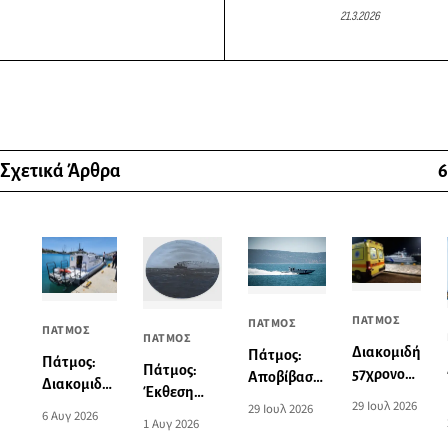
21.3.2026
Σχετικά Άρθρα
6
ΠΑΤΜΟΣ
ΠΑΤΜΟΣ
ΠΑΤΜΟΣ
ΠΑΤΜΟΣ
Διακομιδή
Πάτμος:
Πάτμος:
Πάτμος:
57χρονου
Αποβίβαση
Διακομιδή
Έκθεση
από το
τραυματία
29 Ιουλ 2026
74χρονης
29 Ιουλ 2026
ζωγραφικής
6 Αυγ 2026
λιμάνι της
επιβάτη
1 Αυγ 2026
στη Λέρο
του Norman
Πάτμου
τουριστικού