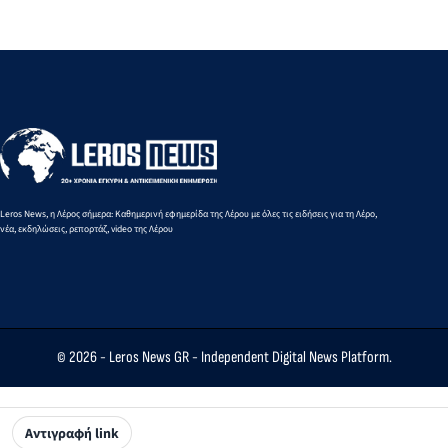
με
Hyams στην
στο λιμάνι
σκάφους
Περιπολικό
Οικία
της Λέρου
σκάφος του
Σταύρακα
Λιμενικού
Leros News, η Λέρος σήμερα: Καθημερινή εφημερίδα της Λέρου με όλες τις ειδήσεις για τη Λέρο,
νέα, εκδηλώσεις, ρεπορτάζ, video της Λέρου
© 2026 -
Leros News GR
- Independent Digital News Platform.
Αντιγραφή link