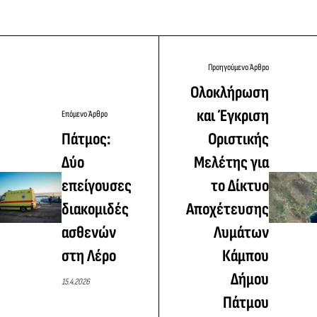
Προηγούμενο Άρθρο
Ολοκλήρωση
και Έγκριση
Επόμενο Άρθρο
Πάτμος:
Οριστικής
Δύο
Μελέτης για
επείγουσες
το Δίκτυο
διακομιδές
Αποχέτευσης
ασθενών
Λυμάτων
στη Λέρο
Κάμπου
Δήμου
15.4.2026
Πάτμου