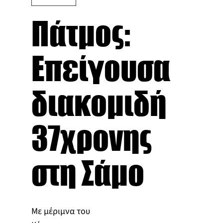
Πάτμος:
Επείγουσα
διακομιδή
37χρονης
στη Σάμο
Με μέριμνα του