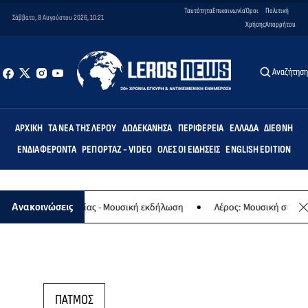
Ταυτότητα
Επικοινωνία
Όροι
Πολιτική
Σάββατο, 8 Αυγούστου 2026, 10:21
Χρήσης
Απορρήτου
Αναζήτησ
ΑΡΧΙΚΉ
ΤΑ ΝΈΑ ΤΗΣ ΛΈΡΟΥ
ΔΩΔΕΚΆΝΗΣΑ
ΠΕΡΙΦΈΡΕΙΑ
ΕΛΛΆΔΑ
ΔΙΕΘΝΉ
ΕΝΔΙΑΦΈΡΟΝΤΑ
ΡΕΠΟΡΤΆΖ - VIDEO
ΌΛΕΣ ΟΙ ΕΙΔΉΣΕΙΣ
ENGLISH EDITION
λαφο της Παναγίας - Μουσική εκδήλωση
Λέρος: Μουσική συναυλία 
Ανακοινώσεις
ΠΑΤΜΟΣ