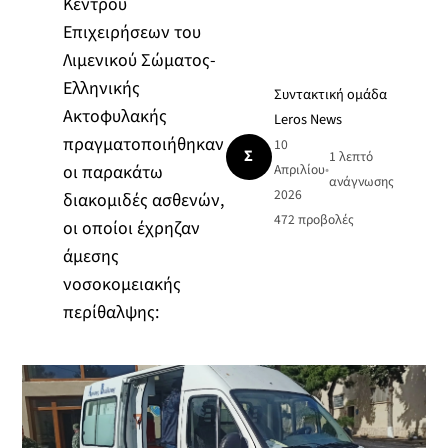
Κέντρου
Επιχειρήσεων του
Λιμενικού Σώματος-
Ελληνικής
Συντακτική ομάδα
Ακτοφυλακής
Leros News
πραγματοποιήθηκαν
10
Σ
1 λεπτό
οι παρακάτω
Απριλίου
•
ανάγνωσης
2026
διακομιδές ασθενών,
472
προβολές
οι οποίοι έχρηζαν
άμεσης
νοσοκομειακής
περίθαλψης: