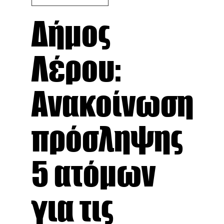
Δήμος
Λέρου:
Ανακοίνωση
πρόσληψης
5 ατόμων
για τις