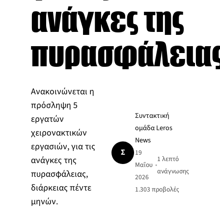
ανάγκες της
πυρασφάλεια
Ανακοινώνεται η
πρόσληψη 5
Συντακτική
εργατών
ομάδα Leros
χειρονακτικών
News
εργασιών, για τις
Σ
19
ανάγκες της
1 λεπτό
Μαΐου
•
ανάγνωσης
πυρασφάλειας,
2026
διάρκειας πέντε
1.303
προβολές
μηνών.