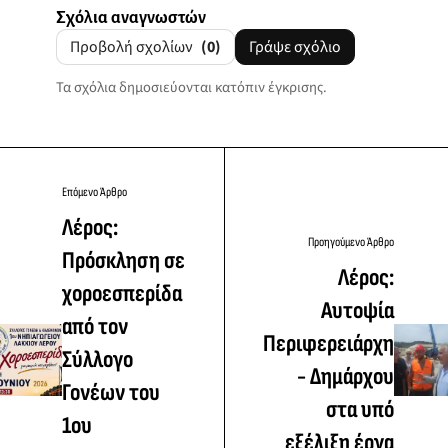
Σχόλια αναγνωστών
Προβολή σχολίων
(0)
Γράψε σχόλιο
Τα σχόλια δημοσιεύονται κατόπιν έγκρισης.
Επόμενο Άρθρο
Λέρος:
Προηγούμενο Άρθρο
Πρόσκληση σε
Λέρος:
χοροεσπερίδα
Αυτοψία
από τον
Περιφερειάρχη
Σύλλογο
- Δημάρχου
Γονέων του
στα υπό
1ου
εξέλιξη έργα