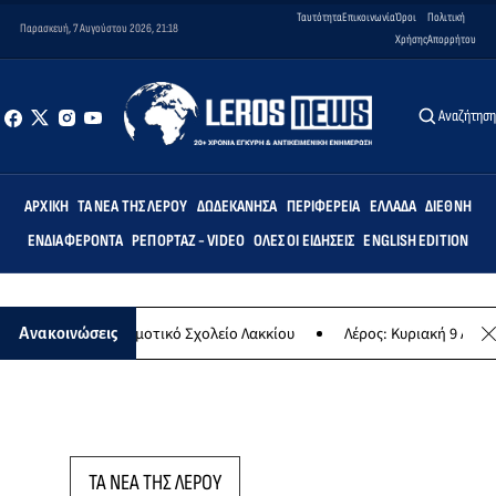
Ταυτότητα
Επικοινωνία
Όροι
Πολιτική
Παρασκευή, 7 Αυγούστου 2026, 21:18
Χρήσης
Απορρήτου
Αναζήτησ
ΑΡΧΙΚΉ
ΤΑ ΝΈΑ ΤΗΣ ΛΈΡΟΥ
ΔΩΔΕΚΆΝΗΣΑ
ΠΕΡΙΦΈΡΕΙΑ
ΕΛΛΆΔΑ
ΔΙΕΘΝΉ
ΕΝΔΙΑΦΈΡΟΝΤΑ
ΡΕΠΟΡΤΆΖ - VIDEO
ΌΛΕΣ ΟΙ ΕΙΔΉΣΕΙΣ
ENGLISH EDITION
«Άρτεμις» στο Δημοτικό Σχολείο Λακκίου
Λέρος: Κυριακή 9 Αυγούστ
Ανακοινώσεις
ΤΑ ΝΕΑ ΤΗΣ ΛΕΡΟΥ